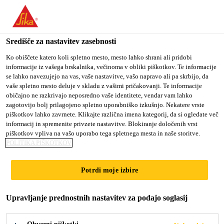
You are accessing "Sika d.o.o.", it seems you are accessing it
from "Združene države Amerike". We have a dedicated website
for your country.
Središče za nastavitev zasebnosti
TO
Ko obiščete katero koli spletno mesto, mesto lahko shrani ali pridobi
STAY ON THE SIKA
SELECT A
informacije iz vašega brskalnika, večinoma v obliki piškotkov. Te informacije
SIKA
D.O.O. WEBSITE
COUNTRY
se lahko navezujejo na vas, vaše nastavitve, vašo napravo ali pa skrbijo, da
USA
vaše spletno mesto deluje v skladu z vašimi pričakovanji. Te informacije
običajno ne razkrivajo neposredno vaše identitete, vendar vam lahko
zagotovijo bolj prilagojeno spletno uporabniško izkušnjo. Nekatere vrste
Sika d.o.o.
piškotkov lahko zavrnete. Klikajte različna imena kategorij, da si ogledate več
informacij in spremenite privzete nastavitve. Blokiranje določenih vrst
piškotkov vpliva na vašo uporabo tega spletnega mesta in naše storitve.
POLITIKA PIŠKOTKOV
LEPILA
Potrdi moje izbire
Upravljanje prednostnih nastavitev za podajo soglasij