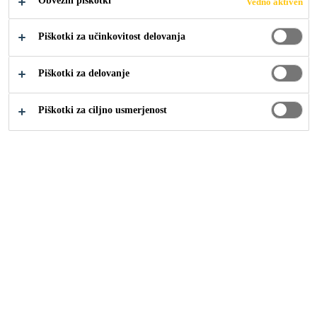
Obvezni piškotki
Vedno aktiven
Piškotki za učinkovitost delovanja
Industrija
...
Lepila
Piškotki za delovanje
Piškotki za ciljno usmerjenost
Izdelki
SikaTack® GO!
Lepilo za vetrobranska stekla, enostavno nanašanje s pištolo
Sikaflex® SOLO